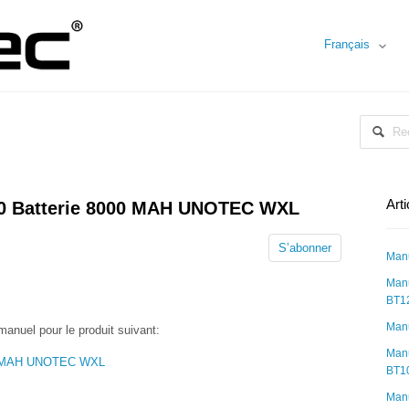
Français
Art
00 Batterie 8000 MAH UNOTEC WXL
S’abonner
Man
Manu
BT1
Manu
manuel pour le produit suivant:
Manu
000 MAH UNOTEC WXL
BT1
Manu