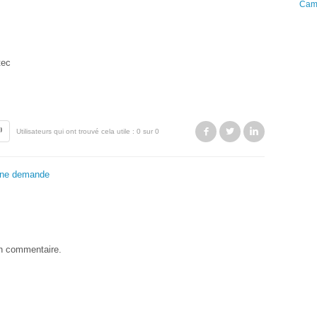
Cam
tec
Facebook
Twitter
LinkedIn
Utilisateurs qui ont trouvé cela utile : 0 sur 0
une demande
un commentaire.