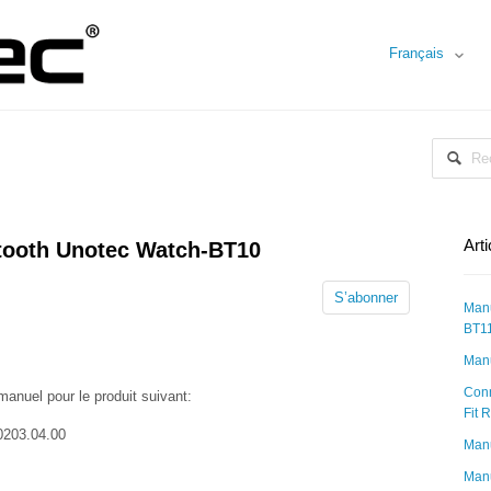
Français
Art
tooth Unotec Watch-BT10
S’abonner
Manu
BT1
Manu
Conn
manuel pour le produit suivant:
Fit 
0203.04.00
Man
Manu