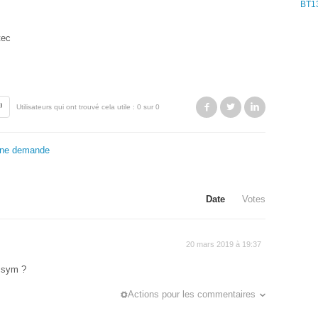
BT1
tec
Facebook
Twitter
LinkedIn
Utilisateurs qui ont trouvé cela utile : 0 sur 0
une demande
Date
Votes
20 mars 2019 à 19:37
 sym ?
Actions pour les commentaires