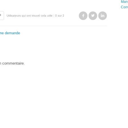
Manu
Con
Facebook
Twitter
LinkedIn
Utilisateurs qui ont trouvé cela utile : 0 sur 2
une demande
un commentaire.