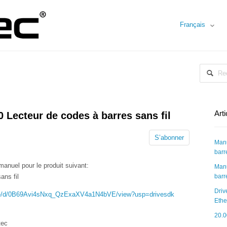
Français
Art
 Lecteur de codes à barres sans fil
S’abonner
Manu
barr
manuel pour le produit suivant:
Manu
ans fil
barr
Driv
/file/d/0B69Avi4sNxq_QzExaXV4a1N4bVE/view?usp=drivesdk
Ethe
20.0
tec