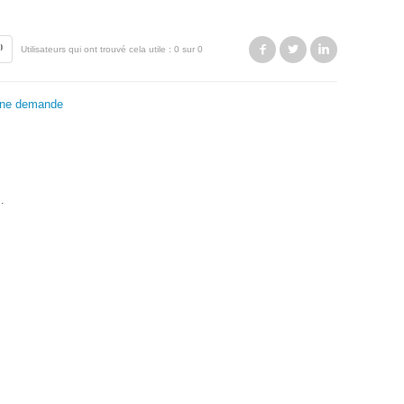
Facebook
Twitter
LinkedIn
Utilisateurs qui ont trouvé cela utile : 0 sur 0
une demande
.