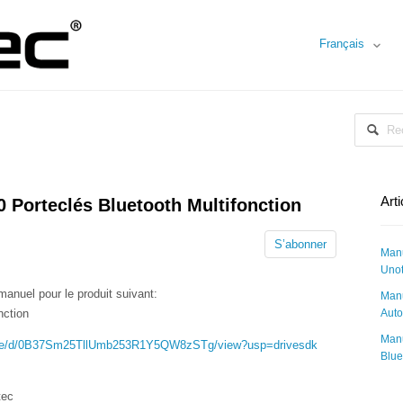
Français
Art
0 Porteclés Bluetooth Multifonction
S’abonner
Manu
Unot
manuel pour le produit suivant:
Manu
nction
Auto
Manu
s/file/d/0B37Sm25TllUmb253R1Y5QW8zSTg/view?usp=drivesdk
Blue
tec