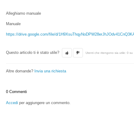
Alleghiamo manuale
Manuale
https://drive.google.com/file/d/1H9XsuThqyNoDPW28erJhJOdv41CnQ3K
Questo articolo ti è stato utile?
Utenti che ritengono sia utile: 0 su
Altre domande?
Invia una richiesta
0 Commenti
Accedi
per aggiungere un commento.