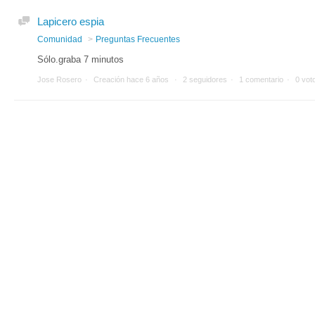
Lapicero espia
Comunidad
Preguntas Frecuentes
Sólo.graba 7 minutos
Jose Rosero
Creación
hace 6 años
2 seguidores
1 comentario
0 vot