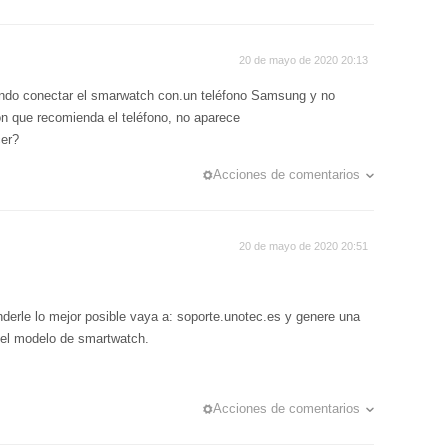
20 de mayo de 2020 20:13
ando conectar el smarwatch con.un teléfono Samsung y no
ón que recomienda el teléfono, no aparece
er?
Acciones de comentarios
20 de mayo de 2020 20:51
nderle lo mejor posible vaya a: soporte.unotec.es y genere una
o el modelo de smartwatch.
Acciones de comentarios