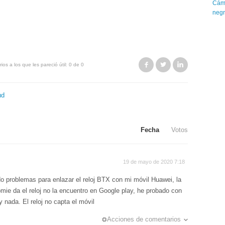
Cáma
neg
Facebook
Twitter
LinkedIn
ios a los que les pareció útil: 0 de 0
ud
Fecha
Votos
19 de mayo de 2020 7:18
do problemas para enlazar el reloj BTX con mi móvil Huawei, la
mie da el reloj no la encuentro en Google play, he probado con
y nada. El reloj no capta el móvil
Acciones de comentarios