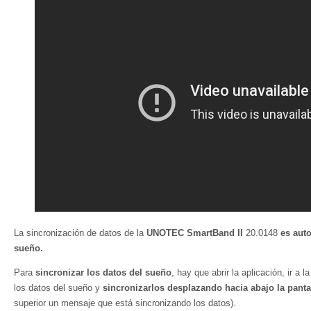
La sincronización de datos de la
UNOTEC SmartBand II
20.0148
es aut
sueño.
Para
sincronizar los datos del sueño
, hay que abrir la aplicación, ir a 
los datos del sueño y
sincronizarlos desplazando hacia abajo la panta
superior un mensaje que está sincronizando los datos).