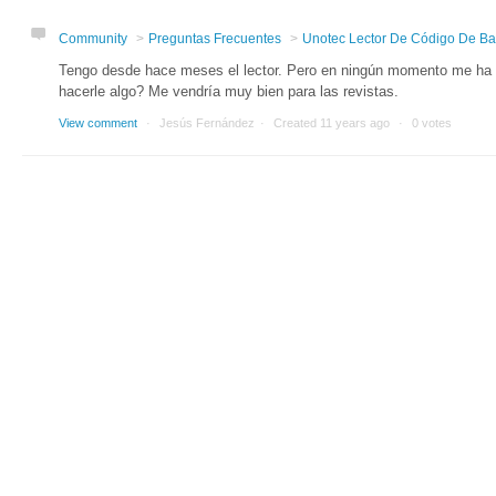
Community
Preguntas Frecuentes
Unotec Lector De Código De Ba
Tengo desde hace meses el lector. Pero en ningún momento me ha
hacerle algo? Me vendría muy bien para las revistas.
View comment
Jesús Fernández
Created
11 years ago
0 votes